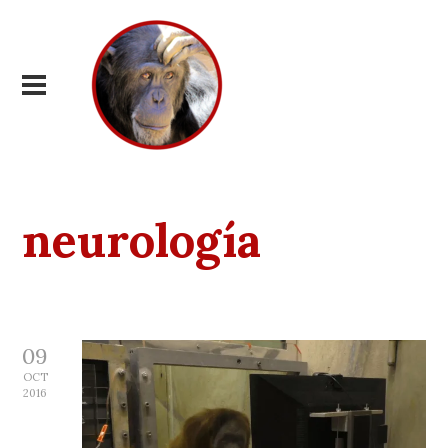
neurología
09
OCT
2016