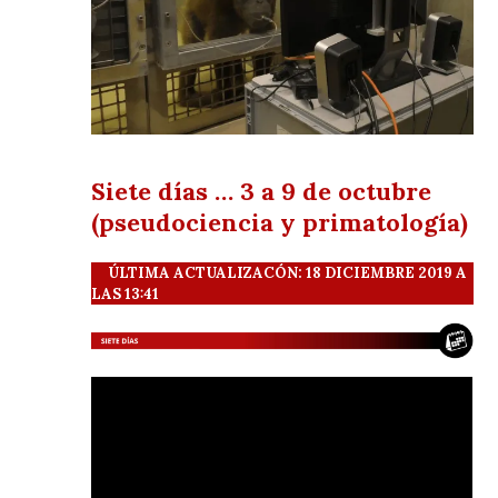
Siete días … 3 a 9 de octubre
(pseudociencia y primatología)
ÚLTIMA ACTUALIZACÓN: 18 DICIEMBRE 2019 A
LAS 13:41