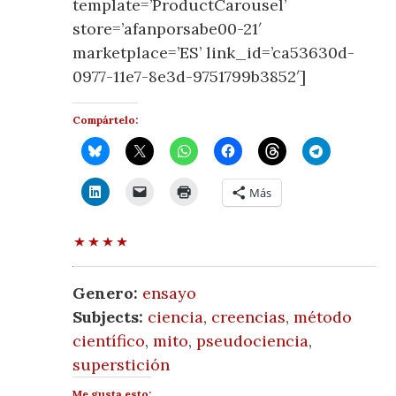
template=’ProductCarousel’
store=’afanporsabe00-21′
marketplace=’ES’ link_id=’ca53630d-
0977-11e7-8e3d-9751799b3852′]
Compártelo:
Más
Genero:
ensayo
Subjects:
ciencia
,
creencias
,
método
científico
,
mito
,
pseudociencia
,
superstición
Me gusta esto: