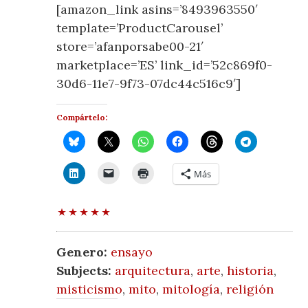
[amazon_link asins=’8493963550′
template=’ProductCarousel’
store=’afanporsabe00-21′
marketplace=’ES’ link_id=’52c869f0-
30d6-11e7-9f73-07dc44c516c9′]
Compártelo:
Más
Genero:
ensayo
Subjects:
arquitectura
,
arte
,
historia
,
misticismo
,
mito
,
mitología
,
religión