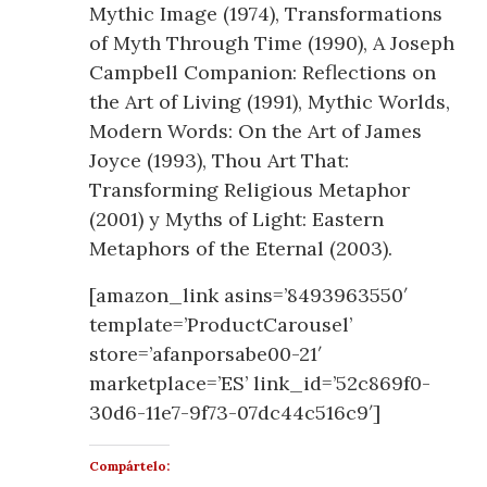
Mythic Image (1974), Transformations
of Myth Through Time (1990), A Joseph
Campbell Companion: Reflections on
the Art of Living (1991), Mythic Worlds,
Modern Words: On the Art of James
Joyce (1993), Thou Art That:
Transforming Religious Metaphor
(2001) y Myths of Light: Eastern
Metaphors of the Eternal (2003).
[amazon_link asins=’8493963550′
template=’ProductCarousel’
store=’afanporsabe00-21′
marketplace=’ES’ link_id=’52c869f0-
30d6-11e7-9f73-07dc44c516c9′]
Compártelo: