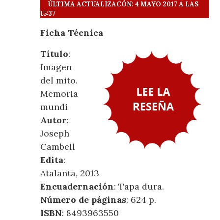
ÚLTIMA ACTUALIZACÓN: 4 MAYO 2017 A LAS
15:37
Ficha Técnica
Título
:
Imagen
del mito.
Memoria
mundi
Autor
:
Joseph
Cambell
Edita
:
Atalanta, 2013
Encuadernación
: Tapa dura.
Número de páginas
: 624 p.
ISBN
: 8493963550