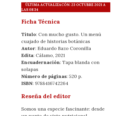
ÚLTIMA ACTUALIZACÓN: 23 OCTUBRE 2021 A
LAS 08:34
Ficha Técnica
Título
: Con mucho gusto. Un menú
cuajado de historias botánicas
Autor
: Eduardo Bazo Coronilla
Edita
: Cálamo, 2021
Encuadernación
: Tapa blanda con
solapas
Número de páginas
: 520 p.
ISBN
: 9788416742264
Reseña del editor
Somos una especie fascinante: desde
un punto de vista nutricional,