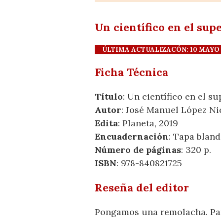
Un científico en el sup
ÚLTIMA ACTUALIZACÓN: 10 MAYO 20
Ficha Técnica
Título
: Un científico en el s
Autor
: José Manuel López Ni
Edita
: Planeta, 2019
Encuadernación
: Tapa bland
Número de páginas
: 320 p.
ISBN
: 978-840821725
Reseña del editor
Pongamos una remolacha. Par