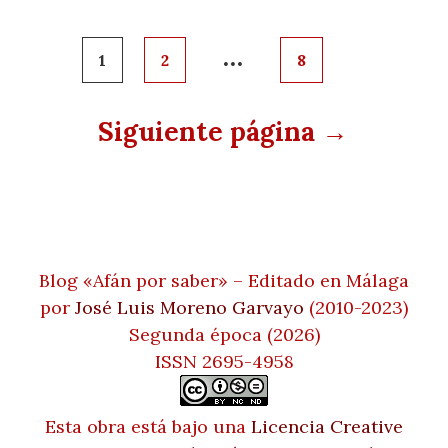
Paginación
…
1
2
8
de
entradas
Siguiente página →
Blog «Afán por saber» – Editado en Málaga
por
José Luis Moreno Garvayo
(2010-2023)
Segunda época (2026)
ISSN 2695-4958
Esta obra está bajo una
Licencia Creative