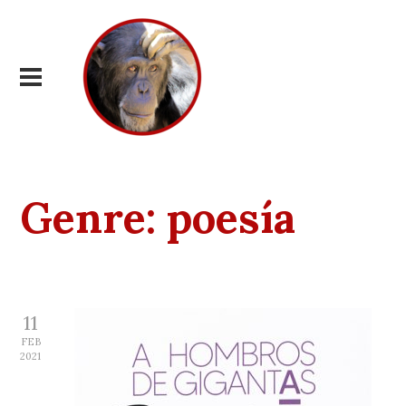
Genre:
poesía
11
FEB
2021