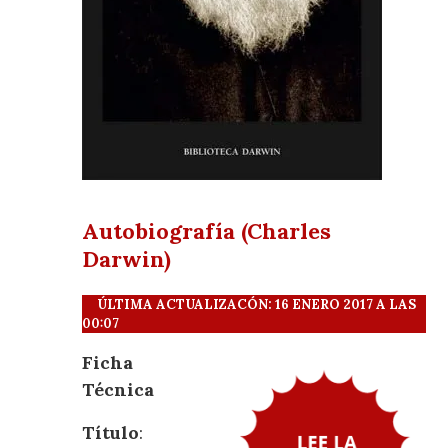
Autobiografía (Charles
Darwin)
ÚLTIMA ACTUALIZACÓN: 16 ENERO 2017 A LAS
00:07
Ficha
Técnica
Título
: