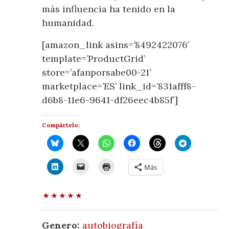
más influencia ha tenido en la
humanidad.
[amazon_link asins=’8492422076′
template=’ProductGrid’
store=’afanporsabe00-21′
marketplace=’ES’ link_id=’831afff8-
d6b8-11e6-9641-df26eec4b85f’]
Compártelo:
Más
Genero:
autobiografía