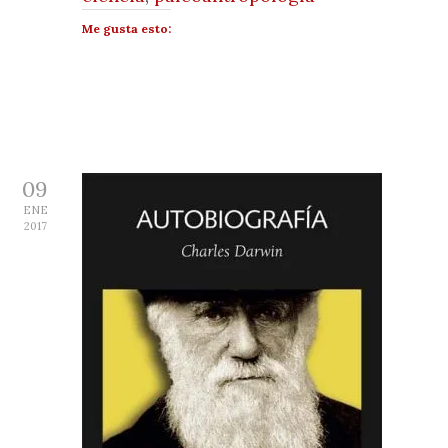
Me gusta esto:
09
ENE
2017