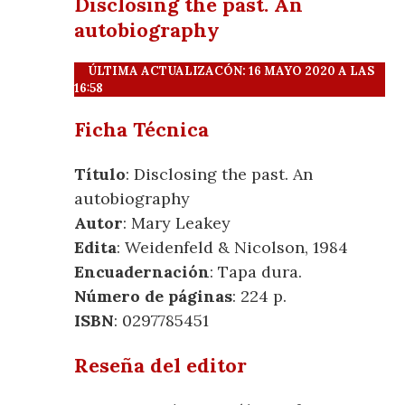
Disclosing the past. An
autobiography
ÚLTIMA ACTUALIZACÓN: 16 MAYO 2020 A LAS
16:58
Ficha Técnica
Título
: Disclosing the past. An
autobiography
Autor
: Mary Leakey
Edita
: Weidenfeld & Nicolson, 1984
Encuadernación
: Tapa dura.
Número de páginas
: 224 p.
ISBN
: 0297785451
Reseña del editor