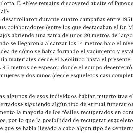
Culotta, E. «New remains discovered at site of famo
al’»
 desarrollaron durante cuatro campañas entre 1951
sus colaboradores (entre los que destacaban el Dr. M
ajos abriendo una zanja de unos 20 metros de largo 
do se llegaron a alcanzar los 14 metros bajo el niv
 idea de cómo se había formado el yacimiento y estab
luía materiales desde el Neolítico hasta el presente
s 8,5 metros de espesor, donde el equipo desenterró
 mujeres y dos niños (desde esqueletos casi comple
as algunos de esos individuos habían muerto tras e
terrados» siguiendo algún tipo de «ritual funerario
mento la mayoría de los fósiles recuperados en co
os, por lo que la posibilidad de recuperar esquelet
 que se había llevado a cabo algún tipo de «enterr