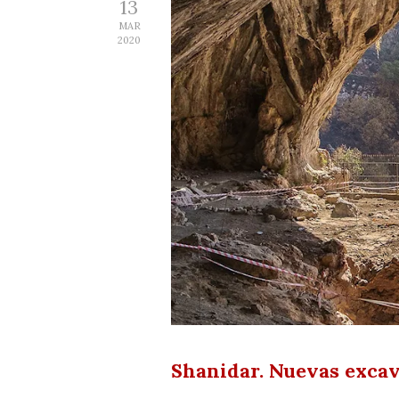
13
MAR
2020
Shanidar. Nuevas exca