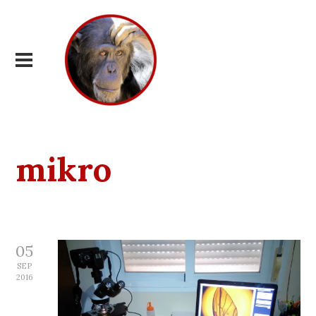
mikro
05
SEP
2016