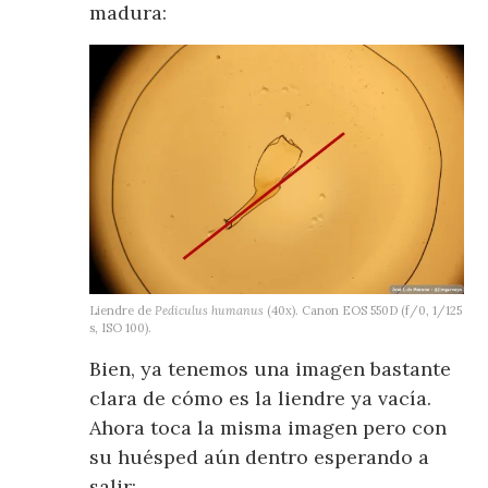
madura:
Liendre de
Pediculus humanus
(40x). Canon EOS 550D (f/0, 1/125
s, ISO 100).
Bien, ya tenemos una imagen bastante
clara de cómo es la liendre ya vacía.
Ahora toca la misma imagen pero con
su huésped aún dentro esperando a
salir: