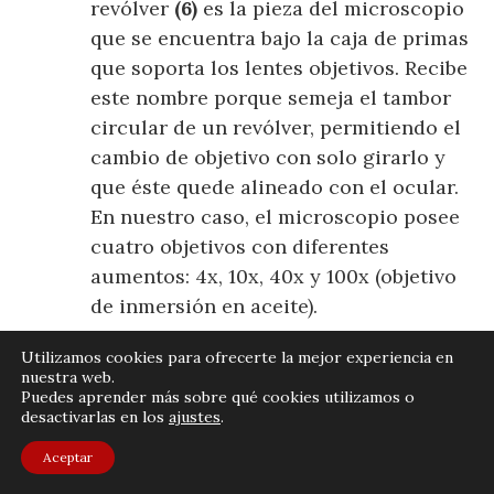
revólver
(6)
es la pieza del microscopio
que se encuentra bajo la caja de primas
que soporta los lentes objetivos. Recibe
este nombre porque semeja el tambor
circular de un revólver, permitiendo el
cambio de objetivo con solo girarlo y
que éste quede alineado con el ocular.
En nuestro caso, el microscopio posee
cuatro objetivos con diferentes
aumentos: 4x, 10x, 40x y 100x (objetivo
de inmersión en aceite).
Platina
: Plataforma horizontal donde
Utilizamos cookies para ofrecerte la mejor experiencia en
nuestra web.
se deposita la preparación
(7)
. La
Puedes aprender más sobre qué cookies utilizamos o
platina es una placa metálica con un
desactivarlas en los
ajustes
.
hueco en el centro sobre el que se
Aceptar
coloca la muestra que se va a observar