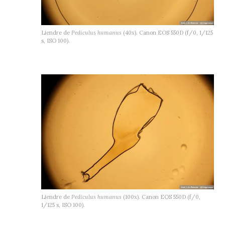
Liendre de
Pediculus humanus
(40x). Canon EOS 550D (f/0, 1/125
s, ISO 100).
Liendre de
Pediculus humanus
(100x). Canon EOS 550D (f/0,
1/125 s, ISO 100).