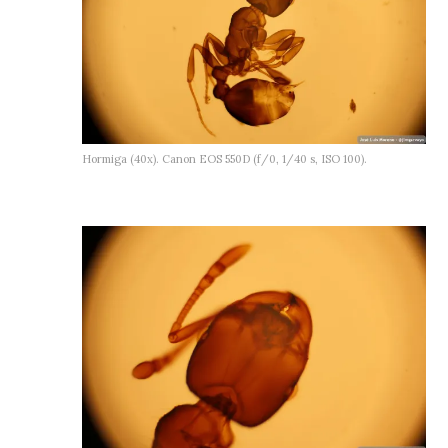
Hormiga (40x). Canon EOS 550D (f/0, 1/40 s, ISO 100).