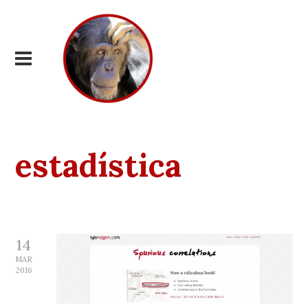
estadística
14
MAR
2016