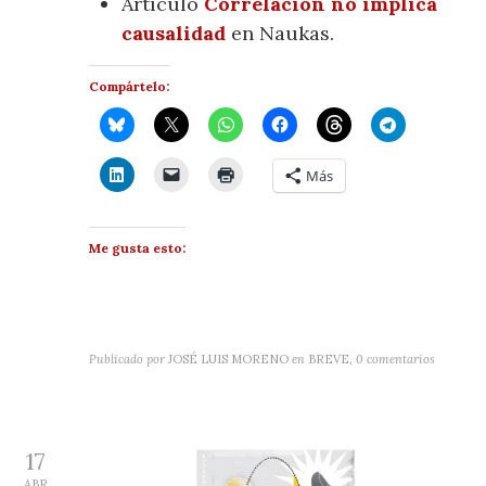
Artículo
Correlación no implica
causalidad
en Naukas.
Compártelo:
Más
Me gusta esto:
Publicado por
JOSÉ LUIS MORENO
en
BREVE
,
0 comentarios
17
ABR