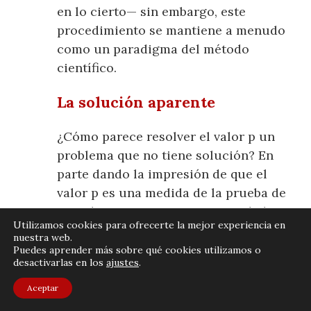
en lo cierto— sin embargo, este
procedimiento se mantiene a menudo
como un paradigma del método
científico.
La solución aparente
¿Cómo parece resolver el valor p un
problema que no tiene solución? En
parte dando la impresión de que el
valor p es una medida de la prueba de
un solo experimento que no viola la
Utilizamos cookies para ofrecerte la mejor experiencia en
lógica a largo plazo impuesta por el
nuestra web.
contraste de hipótesis.
Puedes aprender más sobre qué cookies utilizamos o
desactivarlas en los
ajustes
.
Aceptar