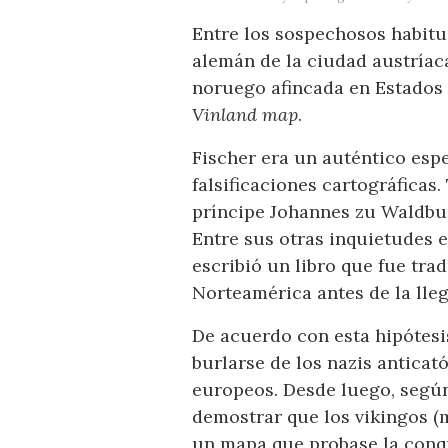
Entre los sospechosos habitu
alemán de la ciudad austríaca
noruego afincada en Estados 
Vinland map
.
Fischer era un auténtico esp
falsificaciones cartográficas
príncipe Johannes zu Waldbur
Entre sus otras inquietudes e
escribió un libro que fue tra
Norteamérica antes de la lle
De acuerdo con esta hipótesis
burlarse de los nazis antica
europeos. Desde luego, según
demostrar que los vikingos (
un mapa que probase la conqu