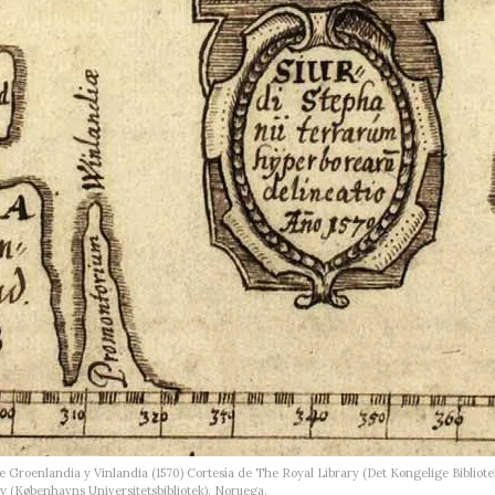
 Groenlandia y Vinlandia (1570) Cortesía de The Royal Library (Det Kongelige Bibliotek
y (Københavns Universitetsbibliotek). Noruega.