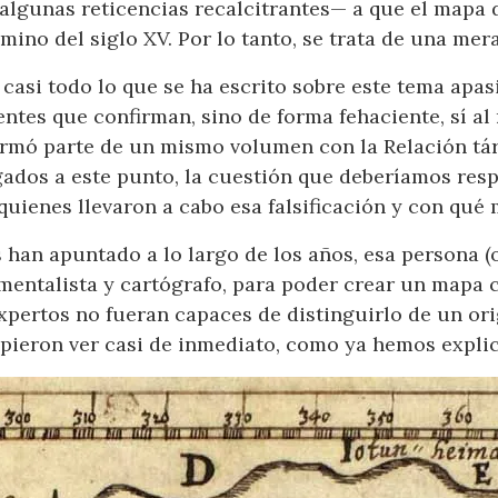
algunas reticencias recalcitrantes— a que el mapa d
ino del siglo XV. Por lo tanto, se trata de una mera 
o casi todo lo que se ha escrito sobre este tema apa
ntes que confirman, sino de forma fehaciente, sí al
rmó parte de un mismo volumen con la Relación tár
gados a este punto, la cuestión que deberíamos respo
quienes llevaron a cabo esa falsificación y con qué 
an apuntado a lo largo de los años, esa persona (
mentalista y cartógrafo, para poder crear un mapa c
xpertos no fueran capaces de distinguirlo de un ori
upieron ver casi de inmediato, como ya hemos explic