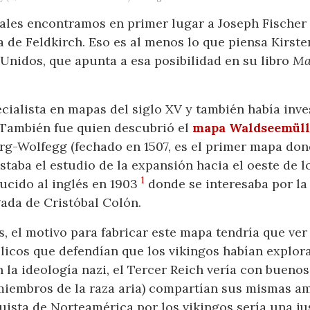
ales encontramos en primer lugar a Joseph Fischer (
 de Feldkirch. Eso es al menos lo que piensa Kirste
Unidos, que apunta a esa posibilidad en su libro
Ma
ecialista en mapas del siglo XV y también había inv
. También fue quien descubrió el
mapa Waldseemüll
g-Wolfegg (fechado en 1507, es el primer mapa dond
staba el estudio de la expansión hacia el oeste de l
1
ducido al inglés en 1903
donde se interesaba por la
gada de Cristóbal Colón.
, el motivo para fabricar este mapa tendría que ver 
tólicos que defendían que los vikingos habían explo
 la ideología nazi, el Tercer Reich vería con buen
miembros de la raza aria) compartían sus mismas amb
ista de Norteamérica por los vikingos sería una jus