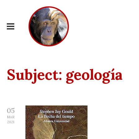
Subject:
geología
05
MAR
2021