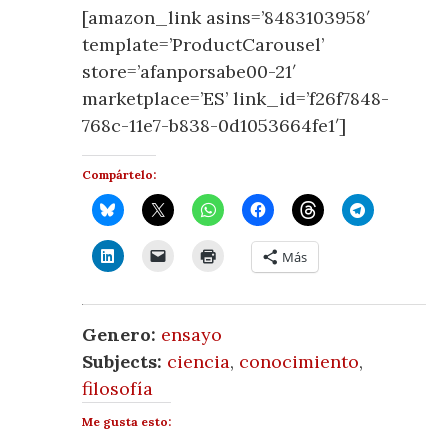
[amazon_link asins=’8483103958′
template=’ProductCarousel’
store=’afanporsabe00-21′
marketplace=’ES’ link_id=’f26f7848-
768c-11e7-b838-0d1053664fe1′]
Compártelo:
Más
Genero:
ensayo
Subjects:
ciencia
,
conocimiento
,
filosofía
Me gusta esto: