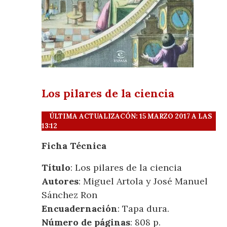
Los pilares de la ciencia
ÚLTIMA ACTUALIZACÓN: 15 MARZO 2017 A LAS
13:12
Ficha Técnica
Título
: Los pilares de la ciencia
Autores
: Miguel Artola y José Manuel
Sánchez Ron
Encuadernación
: Tapa dura.
Número de páginas
: 808 p.