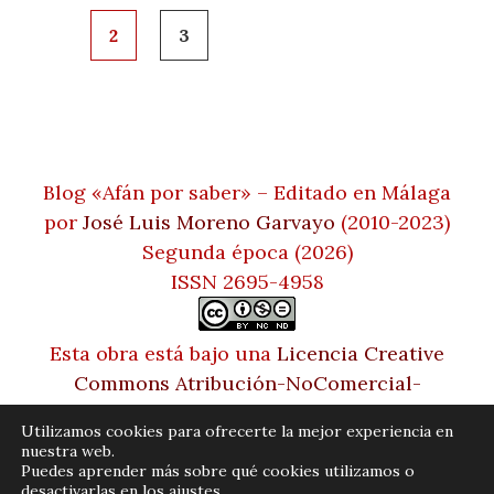
entradas
2
3
Blog «Afán por saber» – Editado en Málaga
por
José Luis Moreno Garvayo
(2010-2023)
Segunda época (2026)
ISSN 2695-4958
Esta obra está bajo una
Licencia Creative
Commons Atribución-NoComercial-
SinDerivadas 4.0 Internacional
Utilizamos cookies para ofrecerte la mejor experiencia en
nuestra web.
Puedes aprender más sobre qué cookies utilizamos o
desactivarlas en los
ajustes
.