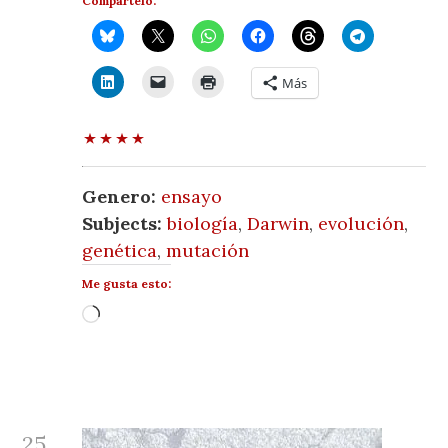
Compártelo:
Más
Genero:
ensayo
Subjects:
biología
,
Darwin
,
evolución
,
genética
,
mutación
Me gusta esto:
Cargando...
25