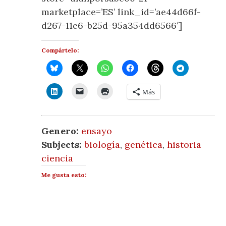
marketplace=’ES’ link_id=’ae44d66f-
d267-11e6-b25d-95a354dd6566′]
Compártelo:
Más
Genero:
ensayo
Subjects:
biología
,
genética
,
historia
ciencia
Me gusta esto: