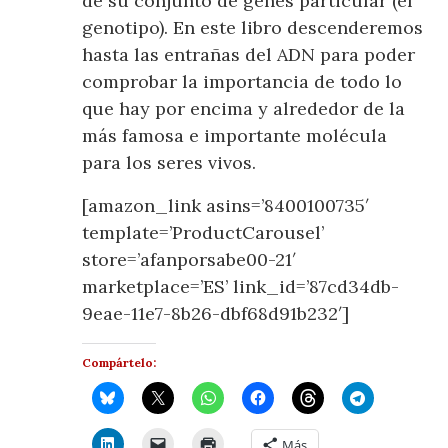
de su conjunto de genes particular (el
genotipo). En este libro descenderemos
hasta las entrañas del ADN para poder
comprobar la importancia de todo lo
que hay por encima y alrededor de la
más famosa e importante molécula
para los seres vivos.
[amazon_link asins=’8400100735′
template=’ProductCarousel’
store=’afanporsabe00-21′
marketplace=’ES’ link_id=’87cd34db-
9eae-11e7-8b26-dbf68d91b232′]
Compártelo:
Más