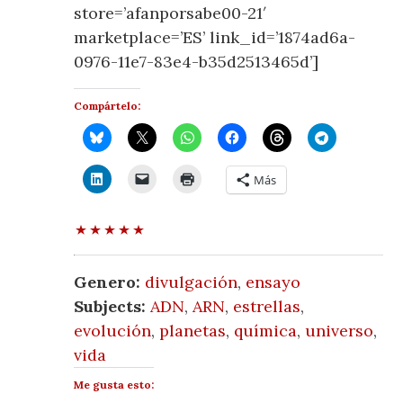
store=’afanporsabe00-21′
marketplace=’ES’ link_id=’1874ad6a-
0976-11e7-83e4-b35d2513465d’]
Compártelo:
Más
Genero:
divulgación
,
ensayo
Subjects:
ADN
,
ARN
,
estrellas
,
evolución
,
planetas
,
química
,
universo
,
vida
Me gusta esto: