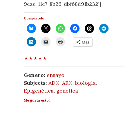
9eae-11e7-8b26-dbf68d91b232′]
Compártelo:
Más
Genero:
ensayo
Subjects:
ADN
,
ARN
,
biología
,
Epigenética
,
genética
Me gusta esto: