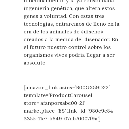
funcionamiento, y la ya consolidada
ingeniería genética, que altera estos
genes a voluntad. Con estas tres
tecnologías, entraremos de lleno en la
era de los animales de «diseño»,
creados a la medida del diseñador. En
el futuro nuestro control sobre los
organismos vivos podría llegar a ser
absoluto.
[amazon_link asins=’B00GX59D22′
template=’ProductCarousel’
store=’afanporsabe00-21′
marketplace=’ES’ link_id=’980c9e84-
3355-11e7-b649-07db70007f9a’]