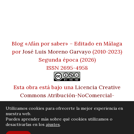
Blog «Afán por saber» – Editado en Málaga
por
José Luis Moreno Garvayo
(2010-2023)
Segunda época (2026)
ISSN 2695-4958
Esta obra está bajo una
Licencia Creative
Commons Atribución-NoComercial-
SinDerivadas 4.0 Internacional
Utilizamos cookies para ofrecerte la mejor experiencia en
nuestra web.
Puedes aprender más sobre qué cookies utilizamos o
desactivarlas en los
ajustes
.
© 2026 Afán por saber. Tema Bento de Satori