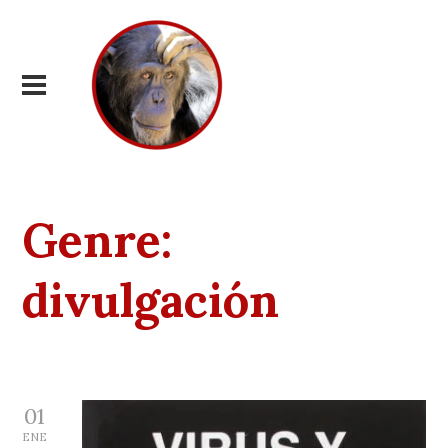
Genre:
divulgación
01
ENE