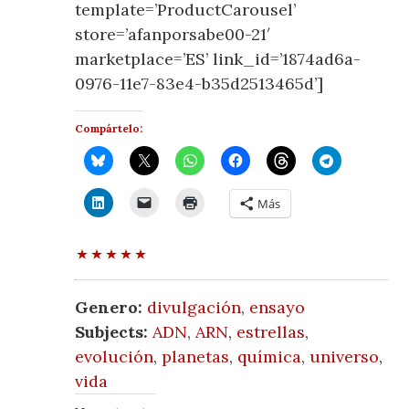
template=’ProductCarousel’
store=’afanporsabe00-21′
marketplace=’ES’ link_id=’1874ad6a-
0976-11e7-83e4-b35d2513465d’]
Compártelo:
Más
Genero:
divulgación
,
ensayo
Subjects:
ADN
,
ARN
,
estrellas
,
evolución
,
planetas
,
química
,
universo
,
vida