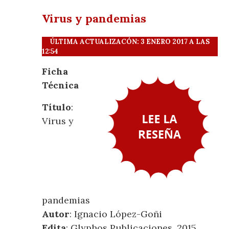
Virus y pandemias
ÚLTIMA ACTUALIZACÓN: 3 ENERO 2017 A LAS
12:54
Ficha
Técnica
Título
:
Virus y
pandemias
Autor
: Ignacio López-Goñi
Edita
: Glyphos Publicaciones, 2015